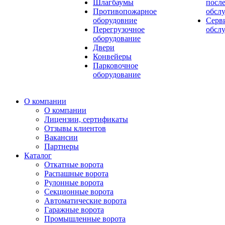
Шлагбаумы
посл
Противопожарное
обсл
оборудовние
Серв
Перегрузочное
обсл
оборудование
Двери
Конвейеры
Парковочное
оборудование
О компании
О компании
Лицензии, сертификаты
Отзывы клиентов
Вакансии
Партнеры
Каталог
Откатные ворота
Распашные ворота
Рулонные ворота
Секционные ворота
Автоматические ворота
Гаражные ворота
Промышленные ворота