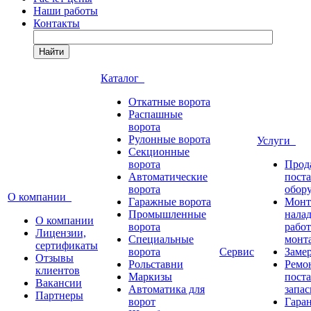
Наши работы
Контакты
Найти
Каталог
Откатные ворота
Распашные
ворота
Рулонные ворота
Услуги
Секционные
ворота
Прод
Автоматические
пост
ворота
обор
О компании
Гаражные ворота
Монт
Промышленные
нала
О компании
ворота
работ
Лицензии,
Специальные
монт
сертификаты
ворота
Сервис
Заме
Отзывы
Рольставни
Ремо
клиентов
Маркизы
пост
Вакансии
Автоматика для
запас
Партнеры
ворот
Гара