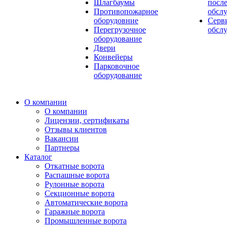
Шлагбаумы
посл
Противопожарное
обсл
оборудовние
Серв
Перегрузочное
обсл
оборудование
Двери
Конвейеры
Парковочное
оборудование
О компании
О компании
Лицензии, сертификаты
Отзывы клиентов
Вакансии
Партнеры
Каталог
Откатные ворота
Распашные ворота
Рулонные ворота
Секционные ворота
Автоматические ворота
Гаражные ворота
Промышленные ворота