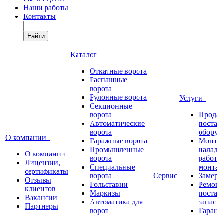
Наши работы
Контакты
Найти
Каталог
Откатные ворота
Распашные
ворота
Рулонные ворота
Услуги
Секционные
ворота
Прод
Автоматические
пост
ворота
обор
О компании
Гаражные ворота
Монт
Промышленные
нала
О компании
ворота
работ
Лицензии,
Специальные
монт
сертификаты
ворота
Сервис
Заме
Отзывы
Рольставни
Ремо
клиентов
Маркизы
пост
Вакансии
Автоматика для
запас
Партнеры
ворот
Гара