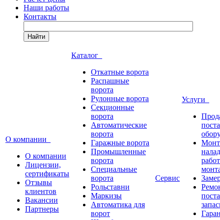
Наши работы
Контакты
Найти
Каталог
Откатные ворота
Распашные
ворота
Рулонные ворота
Услуги
Секционные
ворота
Прод
Автоматические
пост
ворота
обор
О компании
Гаражные ворота
Монт
Промышленные
нала
О компании
ворота
работ
Лицензии,
Специальные
монт
сертификаты
ворота
Сервис
Заме
Отзывы
Рольставни
Ремо
клиентов
Маркизы
пост
Вакансии
Автоматика для
запас
Партнеры
ворот
Гара