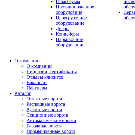
Шлагбаумы
посл
Противопожарное
обсл
оборудовние
Серв
Перегрузочное
обсл
оборудование
Двери
Конвейеры
Парковочное
оборудование
О компании
О компании
Лицензии, сертификаты
Отзывы клиентов
Вакансии
Партнеры
Каталог
Откатные ворота
Распашные ворота
Рулонные ворота
Секционные ворота
Автоматические ворота
Гаражные ворота
Промышленные ворота