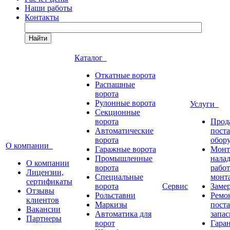
Наши работы
Контакты
Найти
Каталог
Откатные ворота
Распашные
ворота
Рулонные ворота
Услуги
Секционные
ворота
Прод
Автоматические
пост
ворота
обор
О компании
Гаражные ворота
Монт
Промышленные
нала
О компании
ворота
работ
Лицензии,
Специальные
монт
сертификаты
ворота
Сервис
Заме
Отзывы
Рольставни
Ремо
клиентов
Маркизы
пост
Вакансии
Автоматика для
запас
Партнеры
ворот
Гара