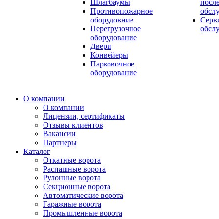
Шлагбаумы
посл
Противопожарное
обсл
оборудовние
Серв
Перегрузочное
обсл
оборудование
Двери
Конвейеры
Парковочное
оборудование
О компании
О компании
Лицензии, сертификаты
Отзывы клиентов
Вакансии
Партнеры
Каталог
Откатные ворота
Распашные ворота
Рулонные ворота
Секционные ворота
Автоматические ворота
Гаражные ворота
Промышленные ворота