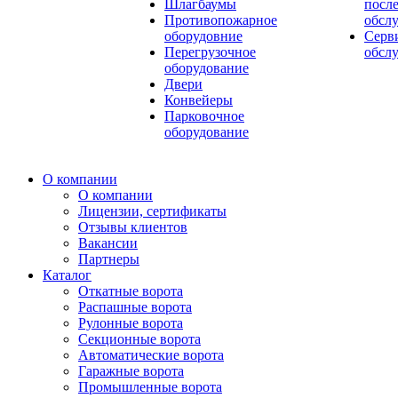
Шлагбаумы
посл
Противопожарное
обсл
оборудовние
Серв
Перегрузочное
обсл
оборудование
Двери
Конвейеры
Парковочное
оборудование
О компании
О компании
Лицензии, сертификаты
Отзывы клиентов
Вакансии
Партнеры
Каталог
Откатные ворота
Распашные ворота
Рулонные ворота
Секционные ворота
Автоматические ворота
Гаражные ворота
Промышленные ворота