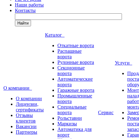
Наши работы
Контакты
Найти
Каталог
Откатные ворота
Распашные
ворота
Рулонные ворота
Услуги
Секционные
ворота
Прод
Автоматические
пост
ворота
обор
О компании
Гаражные ворота
Монт
Промышленные
нала
О компании
ворота
работ
Лицензии,
Специальные
монт
сертификаты
ворота
Сервис
Заме
Отзывы
Рольставни
Ремо
клиентов
Маркизы
пост
Вакансии
Автоматика для
запас
Партнеры
ворот
Гара