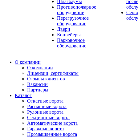
Шлагбаумы
посл
Противопожарное
обсл
оборудовние
Серв
Перегрузочное
обсл
оборудование
Двери
Конвейеры
Парковочное
оборудование
О компании
О компании
Лицензии, сертификаты
Отзывы клиентов
Вакансии
Партнеры
Каталог
Откатные ворота
Распашные ворота
Рулонные ворота
Секционные ворота
Автоматические ворота
Гаражные ворота
Промышленные ворота