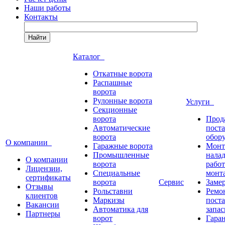
Наши работы
Контакты
Найти
Каталог
Откатные ворота
Распашные
ворота
Рулонные ворота
Услуги
Секционные
ворота
Прод
Автоматические
пост
ворота
обор
О компании
Гаражные ворота
Монт
Промышленные
нала
О компании
ворота
работ
Лицензии,
Специальные
монт
сертификаты
ворота
Сервис
Заме
Отзывы
Рольставни
Ремо
клиентов
Маркизы
пост
Вакансии
Автоматика для
запас
Партнеры
ворот
Гара